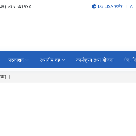
९७७)-०६५-५६३१४४
LG LISA स्कोर
A-
प्रकाशन
स्थानीय तह
कार्यक्रम तथा योजना
ऐन, न
शटर / कोठा भाडामा लगाउने