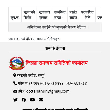
सूचनाको
सूचनाका
सम्बन्धित
फाईल
प्रकाशित
क्र.सं.
शिर्षक
प्रकार
शाखा
साईज
मिति
एक्सन
अभिलेखमा तपाईले खोज्‍नुभएको विवरण भेटिएन ।
जम्मा
०
मध्ये
देखि
सम्मका अभिलेखहरु
सम्पर्क ठेगाना
जिल्ला समन्वय समितिको कार्यालय
गण्डकी प्रदेश, तनहुँ
फोन नं: (+९७७)-०६५-५६३१४४, ०६५-५६३५३४
ईमेल: dcctanahun@gmail.com