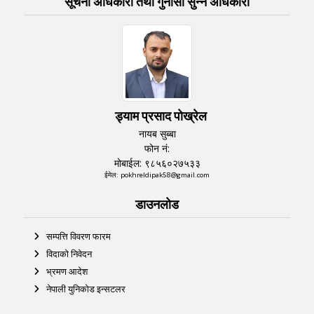
सूचना अधिकारी तथा गुनासो सुन्‍ने अधिकारी
ड्याम प्रसाद पोख्रेल
नायब सुब्बा
फोन नं:
मोबाईल: ९८५६०२७५३३
ईमेल: pokhreldipak58@gmail.com
डाउनलोड
सम्पत्ति विवरण फारम
विदाको निवेदन
भ्रमण आदेश
नेपाली युनिकोड इन्सटलर