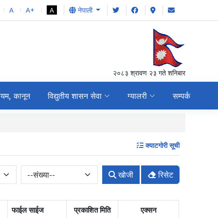
A
A+
A
नेपाली
२०८३ श्रावण २३ गते शनिबार
ियम, कानून
विद्युतीय शासन सेवा
ग्यालरी
सम्पर्क
शटर / कोठा भाडामा लगाउने 
क्याटगोरी सूची
खोजी
रिसेट
फाईल साईज
प्रकाशित मिति
एक्सन