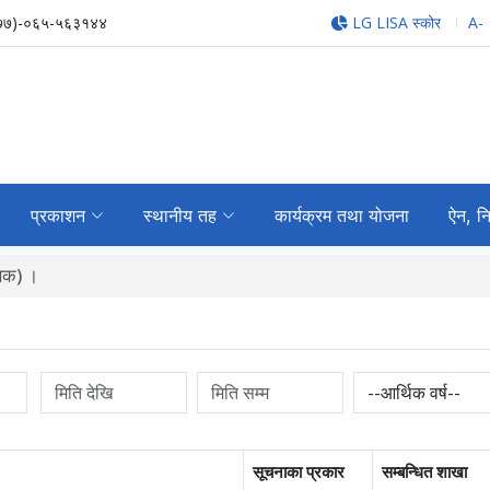
७७)-०६५-५६३१४४
LG LISA स्कोर
A-
प्रकाशन
स्थानीय तह
कार्यक्रम तथा योजना
ऐन, न
सिक) ।
सूचनाका प्रकार
सम्बन्धित शाखा