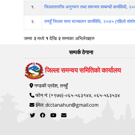
१.
जिल्लास्तरीय अनुगमन तथा समन्वय सम्बन्धी कार्यविधी, २
२.
तनहुँ जिल्ला सभा सञ्चालन कार्यविधि, २०७५ (पहिलो संश
जम्मा
२
मध्ये
१
देखि
२
सम्मका अभिलेखहरु
सम्पर्क ठेगाना
जिल्ला समन्वय समितिको कार्यालय
गण्डकी प्रदेश, तनहुँ
फोन नं: (+९७७)-०६५-५६३१४४, ०६५-५६३५३४
ईमेल: dcctanahun@gmail.com