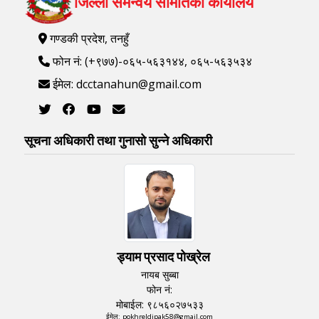
जिल्ला समन्वय समितिको कार्यालय
गण्डकी प्रदेश, तनहुँ
फोन नं: (+९७७)-०६५-५६३१४४, ०६५-५६३५३४
ईमेल: dcctanahun@gmail.com
सूचना अधिकारी तथा गुनासो सुन्‍ने अधिकारी
ड्याम प्रसाद पोख्रेल
नायब सुब्बा
फोन नं:
मोबाईल: ९८५६०२७५३३
ईमेल: pokhreldipak58@gmail.com