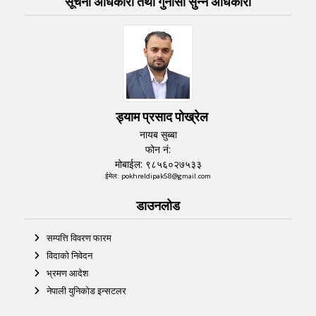
सूचना अधिकारी तथा गुनासो सुन्‍ने अधिकारी
ड्याम प्रसाद पोख्रेल
नायब सुब्बा
फोन नं:
मोबाईल: ९८५६०२७५३३
ईमेल: pokhreldipak58@gmail.com
डाउनलोड
सम्पत्ति विवरण फारम
विदाको निवेदन
भ्रमण आदेश
नेपाली युनिकोड इन्सटलर