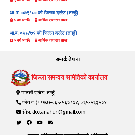
आ .व. ०७९/८० को जिल्ला दररेट (तनहुँ)
४ बर्ष अगाडि
आर्थिक प्रशासन शाखा
आ.व. ०७८/७९ को जिल्ला दररेट (तनहुँ)
५ बर्ष अगाडि
आर्थिक प्रशासन शाखा
सम्पर्क ठेगाना
जिल्ला समन्वय समितिको कार्यालय
गण्डकी प्रदेश, तनहुँ
फोन नं: (+९७७)-०६५-५६३१४४, ०६५-५६३५३४
ईमेल: dcctanahun@gmail.com